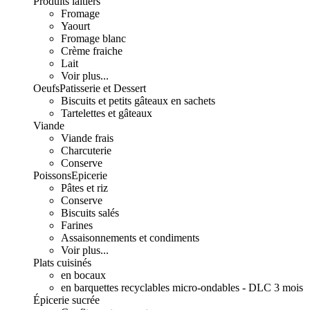
Produits laitiers
Fromage
Yaourt
Fromage blanc
Crème fraiche
Lait
Voir plus...
Oeufs
Patisserie et Dessert
Biscuits et petits gâteaux en sachets
Tartelettes et gâteaux
Viande
Viande frais
Charcuterie
Conserve
Poissons
Epicerie
Pâtes et riz
Conserve
Biscuits salés
Farines
Assaisonnements et condiments
Voir plus...
Plats cuisinés
en bocaux
en barquettes recyclables micro-ondables - DLC 3 mois
Épicerie sucrée