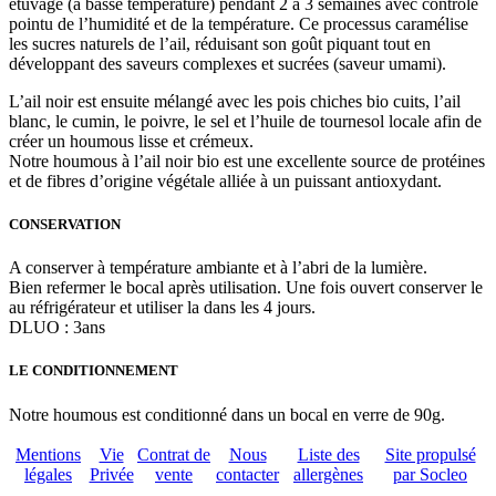
étuvage (à basse température) pendant 2 à 3 semaines avec contrôle
pointu de l’humidité et de la température. Ce processus caramélise
les sucres naturels de l’ail, réduisant son goût piquant tout en
développant des saveurs complexes et sucrées (saveur umami).
L’ail noir est ensuite mélangé avec les pois chiches bio cuits, l’ail
blanc, le cumin, le poivre, le sel et l’huile de tournesol locale afin de
créer un houmous lisse et crémeux.
Notre houmous à l’ail noir bio est une excellente source de protéines
et de fibres d’origine végétale alliée à un puissant antioxydant.
CONSERVATION
A conserver à température ambiante et à l’abri de la lumière.
Bien refermer le bocal après utilisation. Une fois ouvert conserver le
au réfrigérateur et utiliser la dans les 4 jours.
DLUO : 3ans
LE CONDITIONNEMENT
Notre houmous est conditionné dans un bocal en verre de 90g.
Mentions
Vie
Contrat de
Nous
Liste des
Site propulsé
légales
Privée
vente
contacter
allergènes
par Socleo