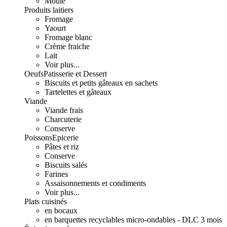
Moulé
Produits laitiers
Fromage
Yaourt
Fromage blanc
Crème fraiche
Lait
Voir plus...
Oeufs
Patisserie et Dessert
Biscuits et petits gâteaux en sachets
Tartelettes et gâteaux
Viande
Viande frais
Charcuterie
Conserve
Poissons
Epicerie
Pâtes et riz
Conserve
Biscuits salés
Farines
Assaisonnements et condiments
Voir plus...
Plats cuisinés
en bocaux
en barquettes recyclables micro-ondables - DLC 3 mois