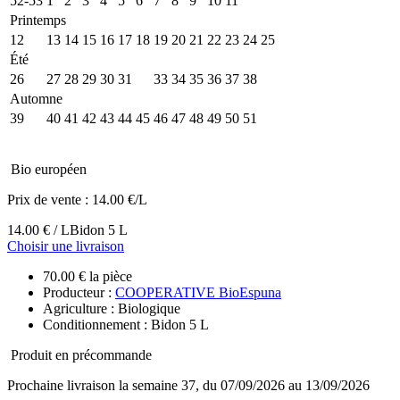
52-53
1
2
3
4
5
6
7
8
9
10
11
Printemps
12
13
14
15
16
17
18
19
20
21
22
23
24
25
Été
26
27
28
29
30
31
32
33
34
35
36
37
38
Automne
39
40
41
42
43
44
45
46
47
48
49
50
51
Bio européen
Prix de vente :
14.00 €/L
14.00 € / L
Bidon 5 L
Choisir une livraison
70.00 € la pièce
Producteur :
COOPERATIVE BioEspuna
Agriculture : Biologique
Conditionnement : Bidon 5 L
Produit en précommande
Prochaine livraison la semaine 37, du 07/09/2026 au 13/09/2026