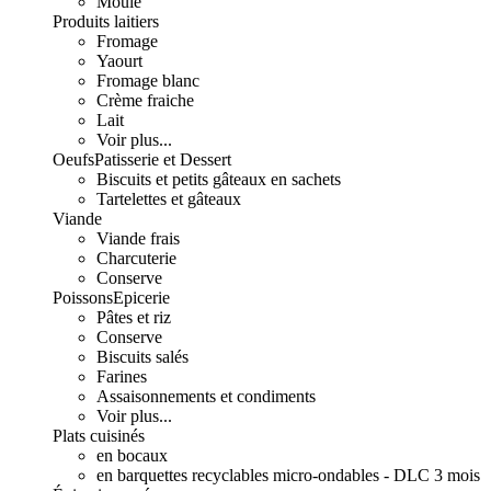
Moulé
Produits laitiers
Fromage
Yaourt
Fromage blanc
Crème fraiche
Lait
Voir plus...
Oeufs
Patisserie et Dessert
Biscuits et petits gâteaux en sachets
Tartelettes et gâteaux
Viande
Viande frais
Charcuterie
Conserve
Poissons
Epicerie
Pâtes et riz
Conserve
Biscuits salés
Farines
Assaisonnements et condiments
Voir plus...
Plats cuisinés
en bocaux
en barquettes recyclables micro-ondables - DLC 3 mois