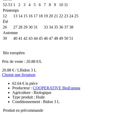
52-53
1
2
3
4
5
6
7
8
9
10
11
Printemps
12
13
14
15
16
17
18
19
20
21
22
23
24
25
Été
26
27
28
29
30
31
32
33
34
35
36
37
38
Automne
39
40
41
42
43
44
45
46
47
48
49
50
51
Bio européen
Prix de vente :
20.88 €/L
20.88 € / L
Bidon 3 L
Choisir une livraison
62.64 € la pièce
Producteur :
COOPERATIVE BioEspuna
Agriculture : Biologique
Type produit : Huile
Conditionnement : Bidon 3 L
Produit en précommande