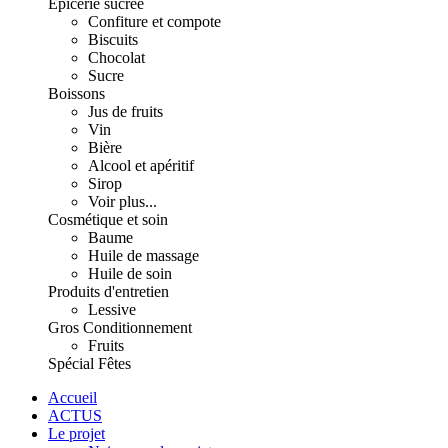
Épicerie sucrée
Confiture et compote
Biscuits
Chocolat
Sucre
Boissons
Jus de fruits
Vin
Bière
Alcool et apéritif
Sirop
Voir plus...
Cosmétique et soin
Baume
Huile de massage
Huile de soin
Produits d'entretien
Lessive
Gros Conditionnement
Fruits
Spécial Fêtes
Accueil
ACTUS
Le projet