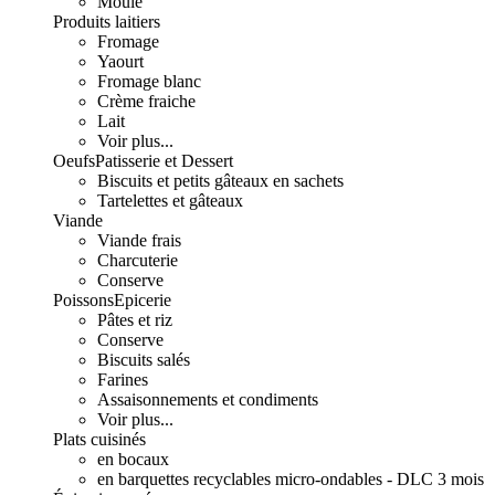
Moulé
Produits laitiers
Fromage
Yaourt
Fromage blanc
Crème fraiche
Lait
Voir plus...
Oeufs
Patisserie et Dessert
Biscuits et petits gâteaux en sachets
Tartelettes et gâteaux
Viande
Viande frais
Charcuterie
Conserve
Poissons
Epicerie
Pâtes et riz
Conserve
Biscuits salés
Farines
Assaisonnements et condiments
Voir plus...
Plats cuisinés
en bocaux
en barquettes recyclables micro-ondables - DLC 3 mois