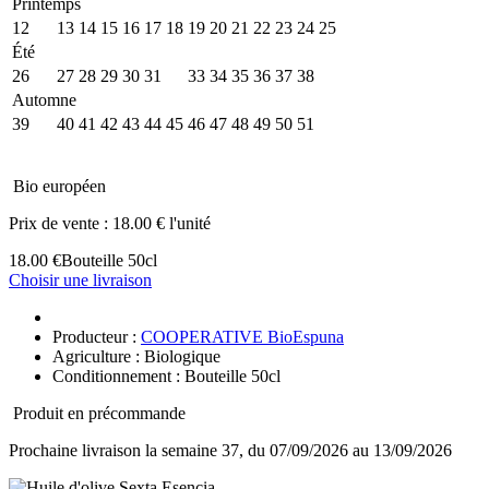
Printemps
12
13
14
15
16
17
18
19
20
21
22
23
24
25
Été
26
27
28
29
30
31
32
33
34
35
36
37
38
Automne
39
40
41
42
43
44
45
46
47
48
49
50
51
Bio européen
Prix de vente :
18.00 € l'unité
18.00 €
Bouteille 50cl
Choisir une livraison
Producteur :
COOPERATIVE BioEspuna
Agriculture : Biologique
Conditionnement : Bouteille 50cl
Produit en précommande
Prochaine livraison la semaine 37, du 07/09/2026 au 13/09/2026