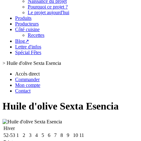
Naissance du projet
Pourquoi ce projet ?
Le projet aujourd'hui
Produits
Producteurs
Côté cuisine
Recettes
Blog↗
Lettre d'infos
Spécial Fêtes
>
Huile d'olive Sexta Esencia
Accès direct
Commander
Mon compte
Contact
Huile d'olive Sexta Esencia
Hiver
52-53
1
2
3
4
5
6
7
8
9
10
11