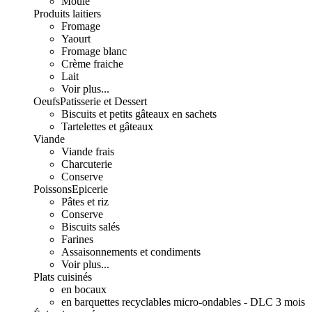
Moulé
Produits laitiers
Fromage
Yaourt
Fromage blanc
Crème fraiche
Lait
Voir plus...
Oeufs
Patisserie et Dessert
Biscuits et petits gâteaux en sachets
Tartelettes et gâteaux
Viande
Viande frais
Charcuterie
Conserve
Poissons
Epicerie
Pâtes et riz
Conserve
Biscuits salés
Farines
Assaisonnements et condiments
Voir plus...
Plats cuisinés
en bocaux
en barquettes recyclables micro-ondables - DLC 3 mois