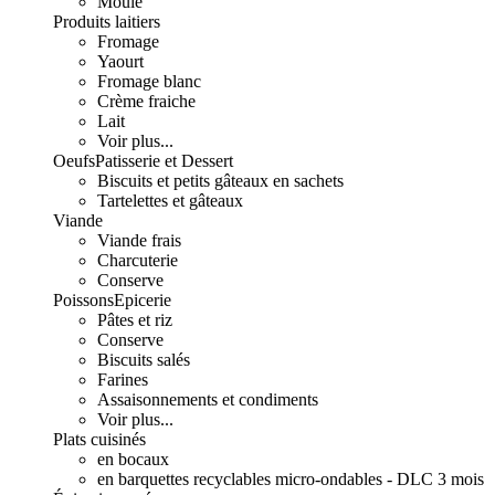
Moulé
Produits laitiers
Fromage
Yaourt
Fromage blanc
Crème fraiche
Lait
Voir plus...
Oeufs
Patisserie et Dessert
Biscuits et petits gâteaux en sachets
Tartelettes et gâteaux
Viande
Viande frais
Charcuterie
Conserve
Poissons
Epicerie
Pâtes et riz
Conserve
Biscuits salés
Farines
Assaisonnements et condiments
Voir plus...
Plats cuisinés
en bocaux
en barquettes recyclables micro-ondables - DLC 3 mois