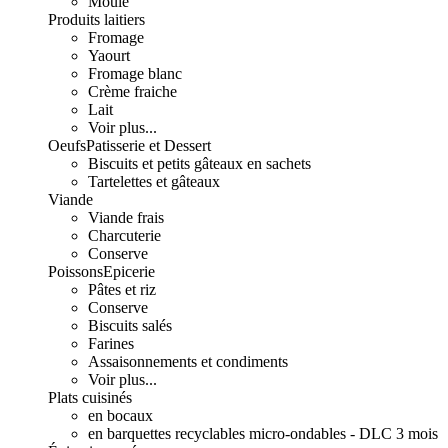
Moulé
Produits laitiers
Fromage
Yaourt
Fromage blanc
Crème fraiche
Lait
Voir plus...
Oeufs
Patisserie et Dessert
Biscuits et petits gâteaux en sachets
Tartelettes et gâteaux
Viande
Viande frais
Charcuterie
Conserve
Poissons
Epicerie
Pâtes et riz
Conserve
Biscuits salés
Farines
Assaisonnements et condiments
Voir plus...
Plats cuisinés
en bocaux
en barquettes recyclables micro-ondables - DLC 3 mois