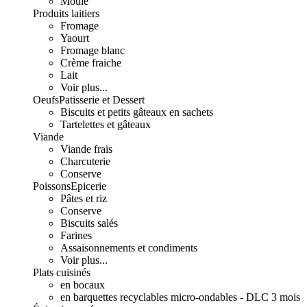
Moulé
Produits laitiers
Fromage
Yaourt
Fromage blanc
Crème fraiche
Lait
Voir plus...
Oeufs
Patisserie et Dessert
Biscuits et petits gâteaux en sachets
Tartelettes et gâteaux
Viande
Viande frais
Charcuterie
Conserve
Poissons
Epicerie
Pâtes et riz
Conserve
Biscuits salés
Farines
Assaisonnements et condiments
Voir plus...
Plats cuisinés
en bocaux
en barquettes recyclables micro-ondables - DLC 3 mois