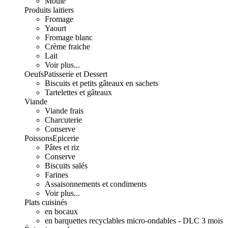
Moulé
Produits laitiers
Fromage
Yaourt
Fromage blanc
Crème fraiche
Lait
Voir plus...
Oeufs
Patisserie et Dessert
Biscuits et petits gâteaux en sachets
Tartelettes et gâteaux
Viande
Viande frais
Charcuterie
Conserve
Poissons
Epicerie
Pâtes et riz
Conserve
Biscuits salés
Farines
Assaisonnements et condiments
Voir plus...
Plats cuisinés
en bocaux
en barquettes recyclables micro-ondables - DLC 3 mois