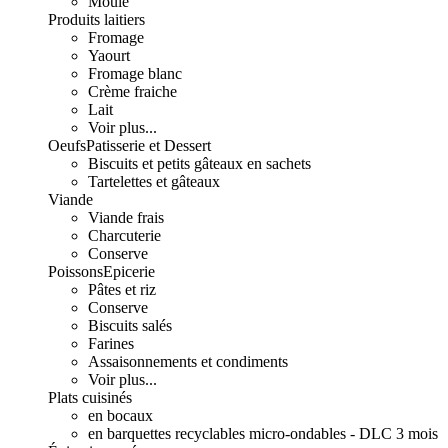
Moulé
Produits laitiers
Fromage
Yaourt
Fromage blanc
Crème fraiche
Lait
Voir plus...
Oeufs
Patisserie et Dessert
Biscuits et petits gâteaux en sachets
Tartelettes et gâteaux
Viande
Viande frais
Charcuterie
Conserve
Poissons
Epicerie
Pâtes et riz
Conserve
Biscuits salés
Farines
Assaisonnements et condiments
Voir plus...
Plats cuisinés
en bocaux
en barquettes recyclables micro-ondables - DLC 3 mois