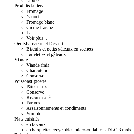
Moulé
Produits laitiers
Fromage
Yaourt
Fromage blanc
Crème fraiche
Lait
Voir plus...
Oeufs
Patisserie et Dessert
Biscuits et petits gâteaux en sachets
Tartelettes et gâteaux
Viande
Viande frais
Charcuterie
Conserve
Poissons
Epicerie
Pâtes et riz
Conserve
Biscuits salés
Farines
Assaisonnements et condiments
Voir plus...
Plats cuisinés
en bocaux
en barquettes recyclables micro-ondables - DLC 3 mois