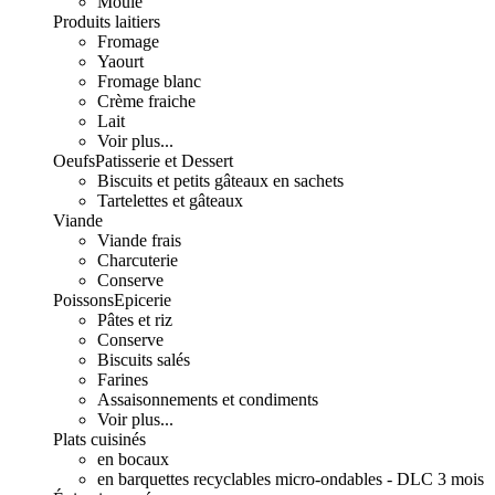
Moulé
Produits laitiers
Fromage
Yaourt
Fromage blanc
Crème fraiche
Lait
Voir plus...
Oeufs
Patisserie et Dessert
Biscuits et petits gâteaux en sachets
Tartelettes et gâteaux
Viande
Viande frais
Charcuterie
Conserve
Poissons
Epicerie
Pâtes et riz
Conserve
Biscuits salés
Farines
Assaisonnements et condiments
Voir plus...
Plats cuisinés
en bocaux
en barquettes recyclables micro-ondables - DLC 3 mois