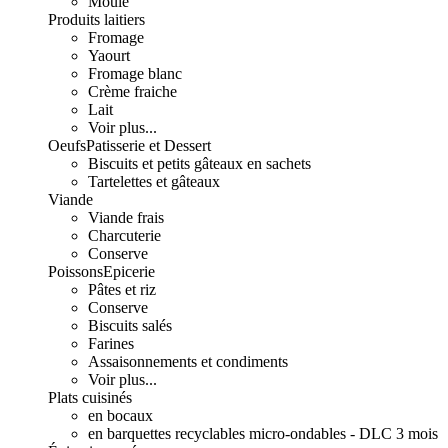
Moulé
Produits laitiers
Fromage
Yaourt
Fromage blanc
Crème fraiche
Lait
Voir plus...
Oeufs
Patisserie et Dessert
Biscuits et petits gâteaux en sachets
Tartelettes et gâteaux
Viande
Viande frais
Charcuterie
Conserve
Poissons
Epicerie
Pâtes et riz
Conserve
Biscuits salés
Farines
Assaisonnements et condiments
Voir plus...
Plats cuisinés
en bocaux
en barquettes recyclables micro-ondables - DLC 3 mois