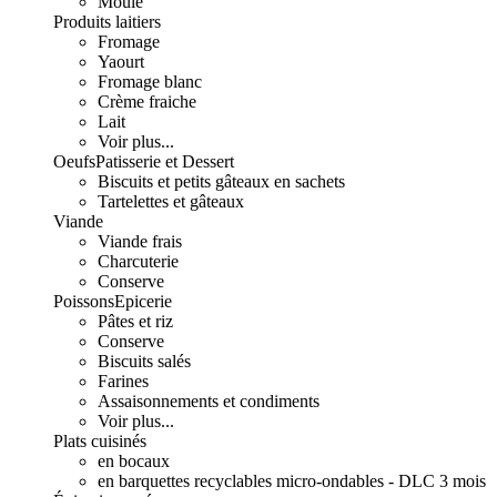
Moulé
Produits laitiers
Fromage
Yaourt
Fromage blanc
Crème fraiche
Lait
Voir plus...
Oeufs
Patisserie et Dessert
Biscuits et petits gâteaux en sachets
Tartelettes et gâteaux
Viande
Viande frais
Charcuterie
Conserve
Poissons
Epicerie
Pâtes et riz
Conserve
Biscuits salés
Farines
Assaisonnements et condiments
Voir plus...
Plats cuisinés
en bocaux
en barquettes recyclables micro-ondables - DLC 3 mois