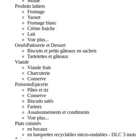
Moulé
Produits laitiers
Fromage
Yaourt
Fromage blanc
Crème fraiche
Lait
Voir plus...
Oeufs
Patisserie et Dessert
Biscuits et petits gâteaux en sachets
Tartelettes et gâteaux
Viande
Viande frais
Charcuterie
Conserve
Poissons
Epicerie
Pâtes et riz
Conserve
Biscuits salés
Farines
Assaisonnements et condiments
Voir plus...
Plats cuisinés
en bocaux
en barquettes recyclables micro-ondables - DLC 3 mois