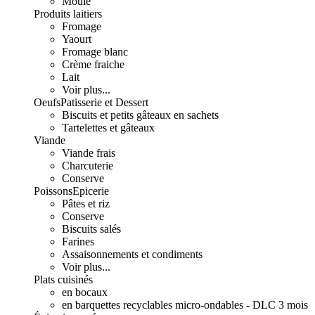
Moulé
Produits laitiers
Fromage
Yaourt
Fromage blanc
Crème fraiche
Lait
Voir plus...
Oeufs
Patisserie et Dessert
Biscuits et petits gâteaux en sachets
Tartelettes et gâteaux
Viande
Viande frais
Charcuterie
Conserve
Poissons
Epicerie
Pâtes et riz
Conserve
Biscuits salés
Farines
Assaisonnements et condiments
Voir plus...
Plats cuisinés
en bocaux
en barquettes recyclables micro-ondables - DLC 3 mois