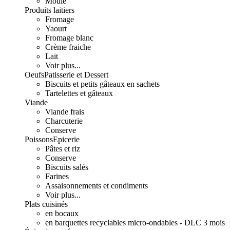
Moulé
Produits laitiers
Fromage
Yaourt
Fromage blanc
Crème fraiche
Lait
Voir plus...
Oeufs
Patisserie et Dessert
Biscuits et petits gâteaux en sachets
Tartelettes et gâteaux
Viande
Viande frais
Charcuterie
Conserve
Poissons
Epicerie
Pâtes et riz
Conserve
Biscuits salés
Farines
Assaisonnements et condiments
Voir plus...
Plats cuisinés
en bocaux
en barquettes recyclables micro-ondables - DLC 3 mois