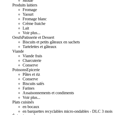
Moulé
Produits laitiers
Fromage
Yaourt
Fromage blanc
Crème fraiche
Lait
Voir plus...
Oeufs
Patisserie et Dessert
Biscuits et petits gâteaux en sachets
Tartelettes et gâteaux
Viande
Viande frais
Charcuterie
Conserve
Poissons
Epicerie
Pâtes et riz
Conserve
Biscuits salés
Farines
Assaisonnements et condiments
Voir plus...
Plats cuisinés
en bocaux
en barquettes recyclables micro-ondables - DLC 3 mois