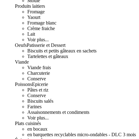
Moulé
Produits laitiers
Fromage
Yaourt
Fromage blanc
Crème fraiche
Lait
Voir plus...
Oeufs
Patisserie et Dessert
Biscuits et petits gâteaux en sachets
Tartelettes et gâteaux
Viande
Viande frais
Charcuterie
Conserve
Poissons
Epicerie
Pâtes et riz
Conserve
Biscuits salés
Farines
Assaisonnements et condiments
Voir plus...
Plats cuisinés
en bocaux
en barquettes recyclables micro-ondables - DLC 3 mois