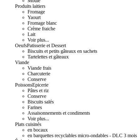
Moulé
Produits laitiers
Fromage
Yaourt
Fromage blanc
Crème fraiche
Lait
Voir plus...
Oeufs
Patisserie et Dessert
Biscuits et petits gâteaux en sachets
Tartelettes et gâteaux
Viande
Viande frais
Charcuterie
Conserve
Poissons
Epicerie
Pâtes et riz
Conserve
Biscuits salés
Farines
Assaisonnements et condiments
Voir plus...
Plats cuisinés
en bocaux
en barquettes recyclables micro-ondables - DLC 3 mois