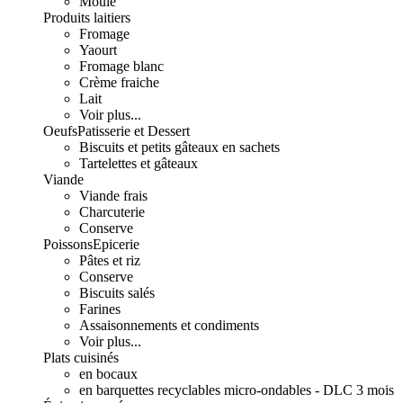
Moulé
Produits laitiers
Fromage
Yaourt
Fromage blanc
Crème fraiche
Lait
Voir plus...
Oeufs
Patisserie et Dessert
Biscuits et petits gâteaux en sachets
Tartelettes et gâteaux
Viande
Viande frais
Charcuterie
Conserve
Poissons
Epicerie
Pâtes et riz
Conserve
Biscuits salés
Farines
Assaisonnements et condiments
Voir plus...
Plats cuisinés
en bocaux
en barquettes recyclables micro-ondables - DLC 3 mois