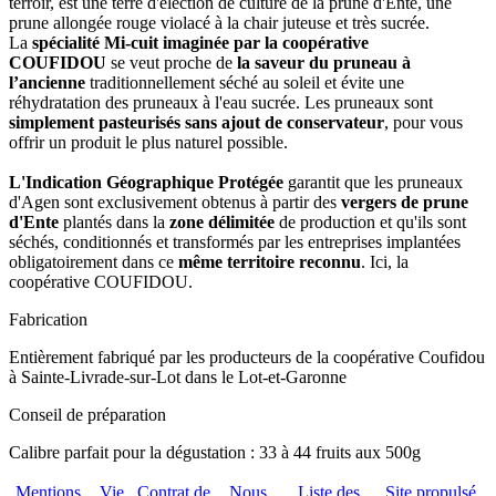
terroir, est une terre d'élection de culture de la prune d'Ente, une
prune allongée rouge violacé à la chair juteuse et très sucrée.
La
spécialité Mi-cuit imaginée par la coopérative
COUFIDOU
se veut proche de
la saveur du pruneau à
l’ancienne
traditionnellement séché au soleil et évite une
réhydratation des pruneaux à l'eau sucrée. Les pruneaux sont
simplement pasteurisés sans ajout de conservateur
, pour vous
offrir un produit le plus naturel possible.
L'Indication Géographique Protégée
garantit que les pruneaux
d'Agen sont exclusivement obtenus à partir des
vergers de prune
d'Ente
plantés dans la
zone délimitée
de production et qu'ils sont
séchés, conditionnés et transformés par les entreprises implantées
obligatoirement dans ce
même territoire reconnu
. Ici, la
coopérative COUFIDOU.
Fabrication
Entièrement fabriqué par les producteurs de la coopérative Coufidou
à Sainte-Livrade-sur-Lot dans le Lot-et-Garonne
Conseil de préparation
Calibre parfait pour la dégustation : 33 à 44 fruits aux 500g
Mentions
Vie
Contrat de
Nous
Liste des
Site propulsé