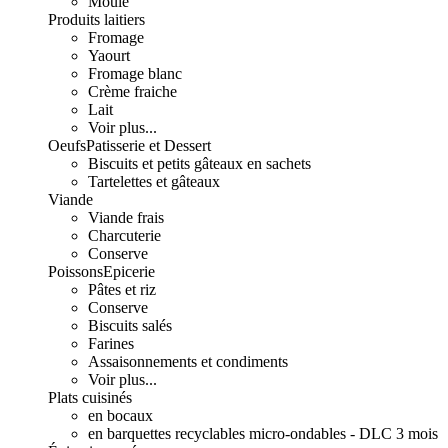
Moulé
Produits laitiers
Fromage
Yaourt
Fromage blanc
Crème fraiche
Lait
Voir plus...
Oeufs
Patisserie et Dessert
Biscuits et petits gâteaux en sachets
Tartelettes et gâteaux
Viande
Viande frais
Charcuterie
Conserve
Poissons
Epicerie
Pâtes et riz
Conserve
Biscuits salés
Farines
Assaisonnements et condiments
Voir plus...
Plats cuisinés
en bocaux
en barquettes recyclables micro-ondables - DLC 3 mois