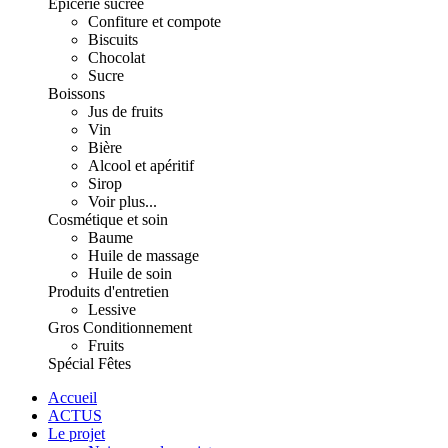
Épicerie sucrée
Confiture et compote
Biscuits
Chocolat
Sucre
Boissons
Jus de fruits
Vin
Bière
Alcool et apéritif
Sirop
Voir plus...
Cosmétique et soin
Baume
Huile de massage
Huile de soin
Produits d'entretien
Lessive
Gros Conditionnement
Fruits
Spécial Fêtes
Accueil
ACTUS
Le projet