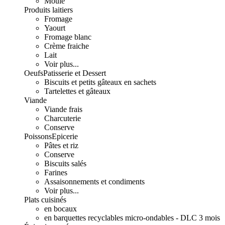
Moulé
Produits laitiers
Fromage
Yaourt
Fromage blanc
Crème fraiche
Lait
Voir plus...
Oeufs
Patisserie et Dessert
Biscuits et petits gâteaux en sachets
Tartelettes et gâteaux
Viande
Viande frais
Charcuterie
Conserve
Poissons
Epicerie
Pâtes et riz
Conserve
Biscuits salés
Farines
Assaisonnements et condiments
Voir plus...
Plats cuisinés
en bocaux
en barquettes recyclables micro-ondables - DLC 3 mois