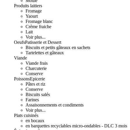
Moulé
Produits laitiers
Fromage
Yaourt
Fromage blanc
Crème fraiche
Lait
Voir plus...
Oeufs
Patisserie et Dessert
Biscuits et petits gâteaux en sachets
Tartelettes et gâteaux
Viande
Viande frais
Charcuterie
Conserve
Poissons
Epicerie
Pâtes et riz
Conserve
Biscuits salés
Farines
Assaisonnements et condiments
Voir plus...
Plats cuisinés
en bocaux
en barquettes recyclables micro-ondables - DLC 3 mois