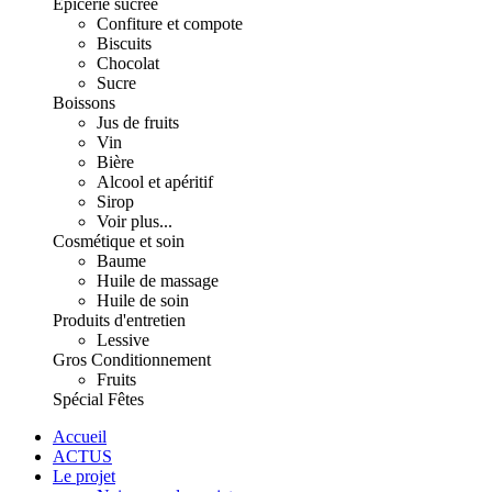
Épicerie sucrée
Confiture et compote
Biscuits
Chocolat
Sucre
Boissons
Jus de fruits
Vin
Bière
Alcool et apéritif
Sirop
Voir plus...
Cosmétique et soin
Baume
Huile de massage
Huile de soin
Produits d'entretien
Lessive
Gros Conditionnement
Fruits
Spécial Fêtes
Accueil
ACTUS
Le projet