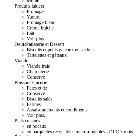
Moulé
Produits laitiers
Fromage
Yaourt
Fromage blanc
Crème fraiche
Lait
Voir plus...
Oeufs
Patisserie et Dessert
Biscuits et petits gâteaux en sachets
Tartelettes et gâteaux
Viande
Viande frais
Charcuterie
Conserve
Poissons
Epicerie
Pâtes et riz
Conserve
Biscuits salés
Farines
Assaisonnements et condiments
Voir plus...
Plats cuisinés
en bocaux
en barquettes recyclables micro-ondables - DLC 3 mois