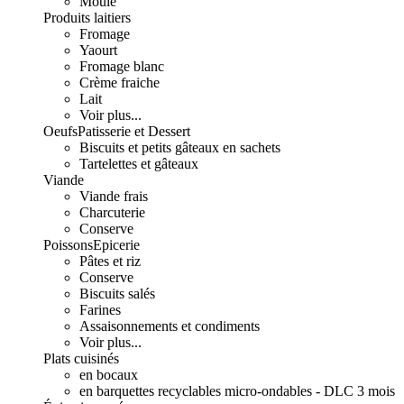
Moulé
Produits laitiers
Fromage
Yaourt
Fromage blanc
Crème fraiche
Lait
Voir plus...
Oeufs
Patisserie et Dessert
Biscuits et petits gâteaux en sachets
Tartelettes et gâteaux
Viande
Viande frais
Charcuterie
Conserve
Poissons
Epicerie
Pâtes et riz
Conserve
Biscuits salés
Farines
Assaisonnements et condiments
Voir plus...
Plats cuisinés
en bocaux
en barquettes recyclables micro-ondables - DLC 3 mois