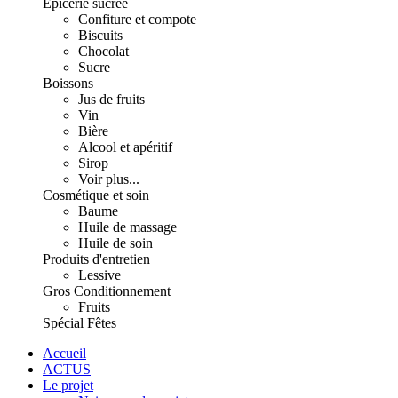
Épicerie sucrée
Confiture et compote
Biscuits
Chocolat
Sucre
Boissons
Jus de fruits
Vin
Bière
Alcool et apéritif
Sirop
Voir plus...
Cosmétique et soin
Baume
Huile de massage
Huile de soin
Produits d'entretien
Lessive
Gros Conditionnement
Fruits
Spécial Fêtes
Accueil
ACTUS
Le projet