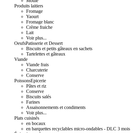
Moulé
Produits laitiers
Fromage
Yaourt
Fromage blanc
Crème fraiche
Lait
Voir plus...
Oeufs
Patisserie et Dessert
Biscuits et petits gâteaux en sachets
Tartelettes et gâteaux
Viande
Viande frais
Charcuterie
Conserve
Poissons
Epicerie
Pâtes et riz
Conserve
Biscuits salés
Farines
Assaisonnements et condiments
Voir plus...
Plats cuisinés
en bocaux
en barquettes recyclables micro-ondables - DLC 3 mois