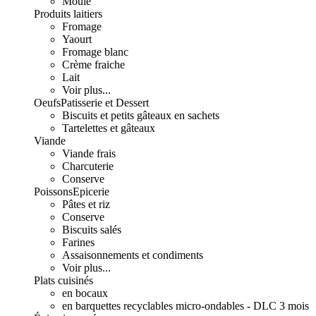
Moulé
Produits laitiers
Fromage
Yaourt
Fromage blanc
Crème fraiche
Lait
Voir plus...
Oeufs
Patisserie et Dessert
Biscuits et petits gâteaux en sachets
Tartelettes et gâteaux
Viande
Viande frais
Charcuterie
Conserve
Poissons
Epicerie
Pâtes et riz
Conserve
Biscuits salés
Farines
Assaisonnements et condiments
Voir plus...
Plats cuisinés
en bocaux
en barquettes recyclables micro-ondables - DLC 3 mois