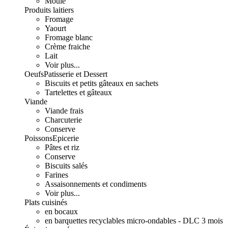
Moulé
Produits laitiers
Fromage
Yaourt
Fromage blanc
Crème fraiche
Lait
Voir plus...
Oeufs
Patisserie et Dessert
Biscuits et petits gâteaux en sachets
Tartelettes et gâteaux
Viande
Viande frais
Charcuterie
Conserve
Poissons
Epicerie
Pâtes et riz
Conserve
Biscuits salés
Farines
Assaisonnements et condiments
Voir plus...
Plats cuisinés
en bocaux
en barquettes recyclables micro-ondables - DLC 3 mois