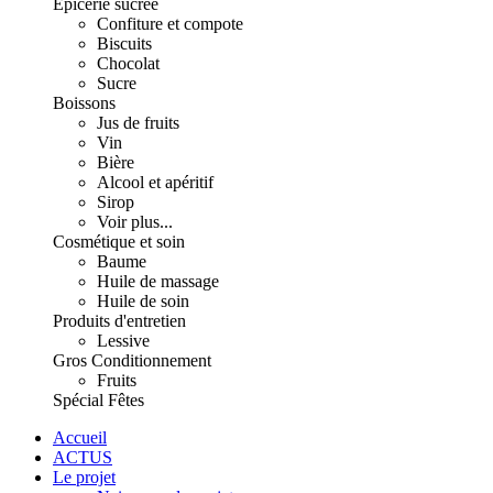
Épicerie sucrée
Confiture et compote
Biscuits
Chocolat
Sucre
Boissons
Jus de fruits
Vin
Bière
Alcool et apéritif
Sirop
Voir plus...
Cosmétique et soin
Baume
Huile de massage
Huile de soin
Produits d'entretien
Lessive
Gros Conditionnement
Fruits
Spécial Fêtes
Accueil
ACTUS
Le projet