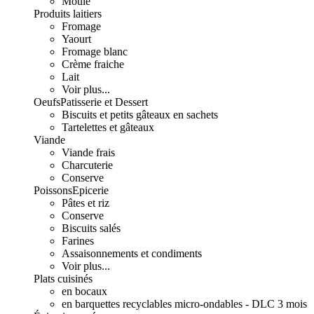
Moulé
Produits laitiers
Fromage
Yaourt
Fromage blanc
Crème fraiche
Lait
Voir plus...
Oeufs
Patisserie et Dessert
Biscuits et petits gâteaux en sachets
Tartelettes et gâteaux
Viande
Viande frais
Charcuterie
Conserve
Poissons
Epicerie
Pâtes et riz
Conserve
Biscuits salés
Farines
Assaisonnements et condiments
Voir plus...
Plats cuisinés
en bocaux
en barquettes recyclables micro-ondables - DLC 3 mois