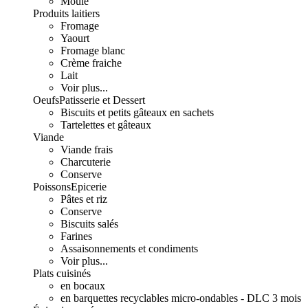
Moulé
Produits laitiers
Fromage
Yaourt
Fromage blanc
Crème fraiche
Lait
Voir plus...
Oeufs
Patisserie et Dessert
Biscuits et petits gâteaux en sachets
Tartelettes et gâteaux
Viande
Viande frais
Charcuterie
Conserve
Poissons
Epicerie
Pâtes et riz
Conserve
Biscuits salés
Farines
Assaisonnements et condiments
Voir plus...
Plats cuisinés
en bocaux
en barquettes recyclables micro-ondables - DLC 3 mois