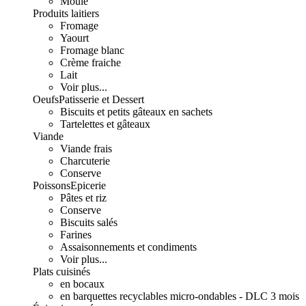
Moulé
Produits laitiers
Fromage
Yaourt
Fromage blanc
Crème fraiche
Lait
Voir plus...
Oeufs
Patisserie et Dessert
Biscuits et petits gâteaux en sachets
Tartelettes et gâteaux
Viande
Viande frais
Charcuterie
Conserve
Poissons
Epicerie
Pâtes et riz
Conserve
Biscuits salés
Farines
Assaisonnements et condiments
Voir plus...
Plats cuisinés
en bocaux
en barquettes recyclables micro-ondables - DLC 3 mois