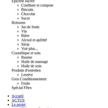
Épicerie sucrée
Confiture et compote
Biscuits
Chocolat
Sucre
Boissons
Jus de fruits
Vin
Bière
Alcool et apéritif
Sirop
Voir plus...
Cosmétique et soin
Baume
Huile de massage
Huile de soin
Produits d'entretien
Lessive
Gros Conditionnement
Fruits
Spécial Fêtes
Accueil
ACTUS
Le projet