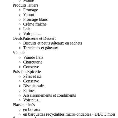
Moulé
Produits laitiers
Fromage
Yaourt
Fromage blanc
Crème fraiche
Lait
Voir plus...
Oeufs
Patisserie et Dessert
Biscuits et petits gâteaux en sachets
Tartelettes et gâteaux
Viande
Viande frais
Charcuterie
Conserve
Poissons
Epicerie
Pâtes et riz
Conserve
Biscuits salés
Farines
Assaisonnements et condiments
Voir plus...
Plats cuisinés
en bocaux
en barquettes recyclables micro-ondables - DLC 3 mois