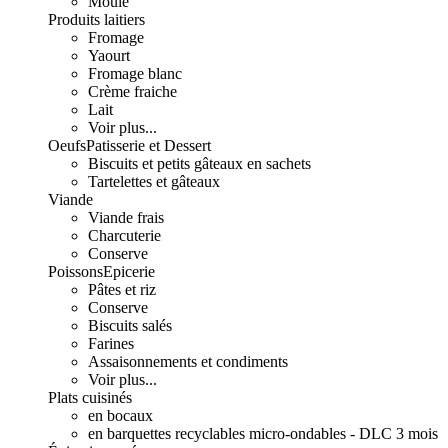
Moulé
Produits laitiers
Fromage
Yaourt
Fromage blanc
Crème fraiche
Lait
Voir plus...
Oeufs
Patisserie et Dessert
Biscuits et petits gâteaux en sachets
Tartelettes et gâteaux
Viande
Viande frais
Charcuterie
Conserve
Poissons
Epicerie
Pâtes et riz
Conserve
Biscuits salés
Farines
Assaisonnements et condiments
Voir plus...
Plats cuisinés
en bocaux
en barquettes recyclables micro-ondables - DLC 3 mois