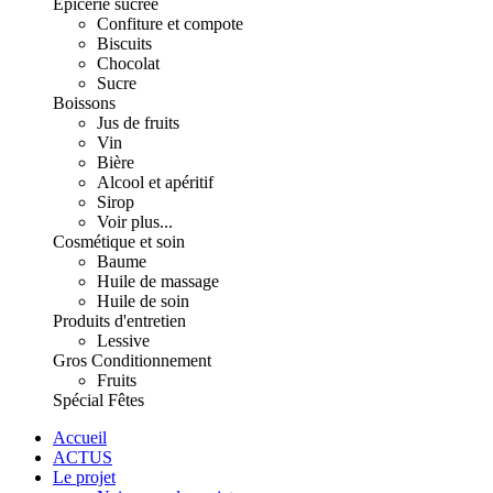
Épicerie sucrée
Confiture et compote
Biscuits
Chocolat
Sucre
Boissons
Jus de fruits
Vin
Bière
Alcool et apéritif
Sirop
Voir plus...
Cosmétique et soin
Baume
Huile de massage
Huile de soin
Produits d'entretien
Lessive
Gros Conditionnement
Fruits
Spécial Fêtes
Accueil
ACTUS
Le projet