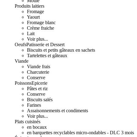
Moulé
Produits laitiers
Fromage
Yaourt
Fromage blanc
Crème fraiche
Lait
Voir plus...
Oeufs
Patisserie et Dessert
Biscuits et petits gâteaux en sachets
Tartelettes et gâteaux
Viande
Viande frais
Charcuterie
Conserve
Poissons
Epicerie
Pâtes et riz
Conserve
Biscuits salés
Farines
Assaisonnements et condiments
Voir plus...
Plats cuisinés
en bocaux
en barquettes recyclables micro-ondables - DLC 3 mois