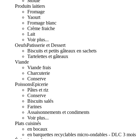
Moulé
Produits laitiers
Fromage
Yaourt
Fromage blanc
Crème fraiche
Lait
Voir plus...
Oeufs
Patisserie et Dessert
Biscuits et petits gâteaux en sachets
Tartelettes et gâteaux
Viande
Viande frais
Charcuterie
Conserve
Poissons
Epicerie
Pâtes et riz
Conserve
Biscuits salés
Farines
Assaisonnements et condiments
Voir plus...
Plats cuisinés
en bocaux
en barquettes recyclables micro-ondables - DLC 3 mois