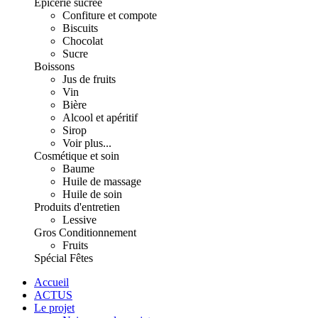
Épicerie sucrée
Confiture et compote
Biscuits
Chocolat
Sucre
Boissons
Jus de fruits
Vin
Bière
Alcool et apéritif
Sirop
Voir plus...
Cosmétique et soin
Baume
Huile de massage
Huile de soin
Produits d'entretien
Lessive
Gros Conditionnement
Fruits
Spécial Fêtes
Accueil
ACTUS
Le projet