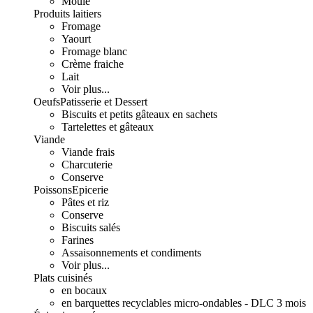
Moulé
Produits laitiers
Fromage
Yaourt
Fromage blanc
Crème fraiche
Lait
Voir plus...
Oeufs
Patisserie et Dessert
Biscuits et petits gâteaux en sachets
Tartelettes et gâteaux
Viande
Viande frais
Charcuterie
Conserve
Poissons
Epicerie
Pâtes et riz
Conserve
Biscuits salés
Farines
Assaisonnements et condiments
Voir plus...
Plats cuisinés
en bocaux
en barquettes recyclables micro-ondables - DLC 3 mois