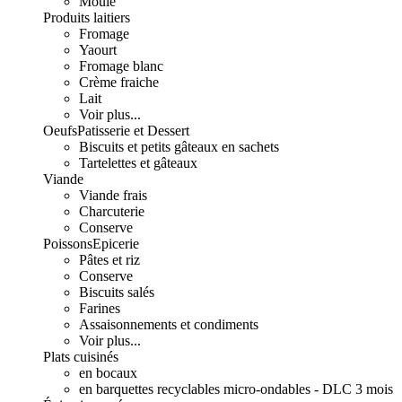
Moulé
Produits laitiers
Fromage
Yaourt
Fromage blanc
Crème fraiche
Lait
Voir plus...
Oeufs
Patisserie et Dessert
Biscuits et petits gâteaux en sachets
Tartelettes et gâteaux
Viande
Viande frais
Charcuterie
Conserve
Poissons
Epicerie
Pâtes et riz
Conserve
Biscuits salés
Farines
Assaisonnements et condiments
Voir plus...
Plats cuisinés
en bocaux
en barquettes recyclables micro-ondables - DLC 3 mois