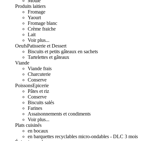
Moulé
Produits laitiers
Fromage
Yaourt
Fromage blanc
Crème fraiche
Lait
Voir plus...
Oeufs
Patisserie et Dessert
Biscuits et petits gâteaux en sachets
Tartelettes et gâteaux
Viande
Viande frais
Charcuterie
Conserve
Poissons
Epicerie
Pâtes et riz
Conserve
Biscuits salés
Farines
Assaisonnements et condiments
Voir plus...
Plats cuisinés
en bocaux
en barquettes recyclables micro-ondables - DLC 3 mois