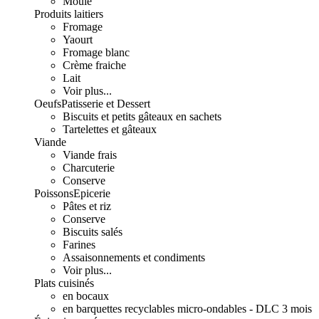
Moulé
Produits laitiers
Fromage
Yaourt
Fromage blanc
Crème fraiche
Lait
Voir plus...
Oeufs
Patisserie et Dessert
Biscuits et petits gâteaux en sachets
Tartelettes et gâteaux
Viande
Viande frais
Charcuterie
Conserve
Poissons
Epicerie
Pâtes et riz
Conserve
Biscuits salés
Farines
Assaisonnements et condiments
Voir plus...
Plats cuisinés
en bocaux
en barquettes recyclables micro-ondables - DLC 3 mois