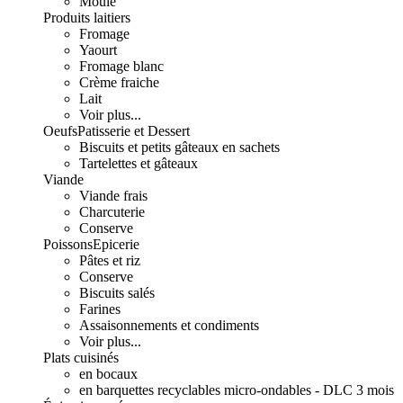
Moulé
Produits laitiers
Fromage
Yaourt
Fromage blanc
Crème fraiche
Lait
Voir plus...
Oeufs
Patisserie et Dessert
Biscuits et petits gâteaux en sachets
Tartelettes et gâteaux
Viande
Viande frais
Charcuterie
Conserve
Poissons
Epicerie
Pâtes et riz
Conserve
Biscuits salés
Farines
Assaisonnements et condiments
Voir plus...
Plats cuisinés
en bocaux
en barquettes recyclables micro-ondables - DLC 3 mois