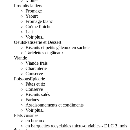
Moulé
Produits laitiers
Fromage
Yaourt
Fromage blanc
Crème fraiche
Lait
Voir plus...
Oeufs
Patisserie et Dessert
Biscuits et petits gâteaux en sachets
Tartelettes et gâteaux
Viande
Viande frais
Charcuterie
Conserve
Poissons
Epicerie
Pâtes et riz
Conserve
Biscuits salés
Farines
Assaisonnements et condiments
Voir plus...
Plats cuisinés
en bocaux
en barquettes recyclables micro-ondables - DLC 3 mois