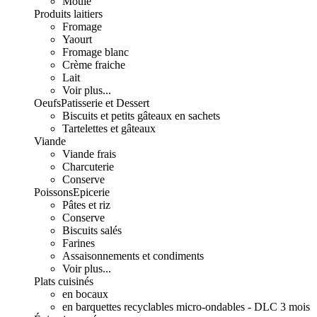
Moulé
Produits laitiers
Fromage
Yaourt
Fromage blanc
Crème fraiche
Lait
Voir plus...
Oeufs
Patisserie et Dessert
Biscuits et petits gâteaux en sachets
Tartelettes et gâteaux
Viande
Viande frais
Charcuterie
Conserve
Poissons
Epicerie
Pâtes et riz
Conserve
Biscuits salés
Farines
Assaisonnements et condiments
Voir plus...
Plats cuisinés
en bocaux
en barquettes recyclables micro-ondables - DLC 3 mois